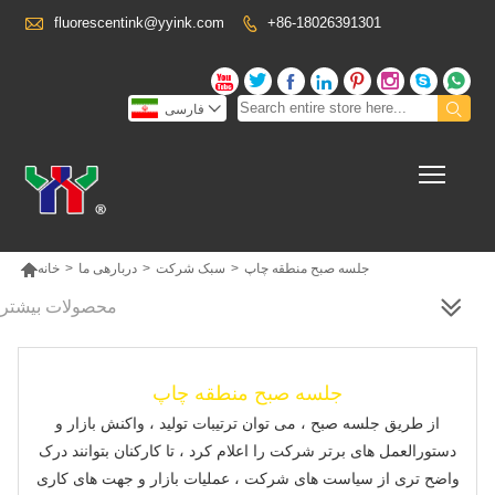

fluorescentink@yyink.com
+86-18026391301











فارسی
Toggl

جلسه صبح منطقه چاپ
>
سبک شرکت
>
دربارهی ما
>
خانه
محصولات بیشتر
جلسه صبح منطقه چاپ
از طریق جلسه صبح ، می توان ترتیبات تولید ، واکنش بازار و
دستورالعمل های برتر شرکت را اعلام کرد ، تا کارکنان بتوانند درک
واضح تری از سیاست های شرکت ، عملیات بازار و جهت های کاری