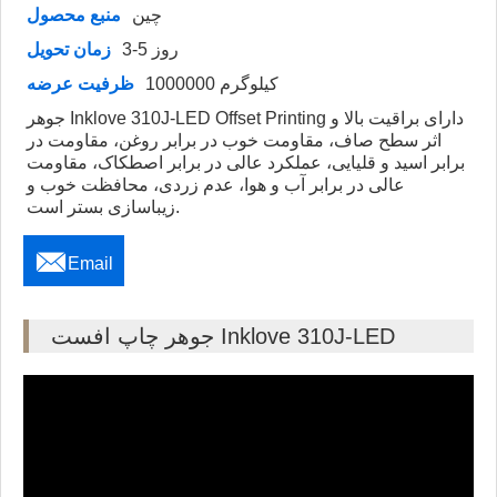
چین
منبع محصول
3-5 روز
زمان تحویل
1000000 کیلوگرم
ظرفیت عرضه
جوهر Inklove 310J-LED Offset Printing دارای براقیت بالا و
اثر سطح صاف، مقاومت خوب در برابر روغن، مقاومت در
برابر اسید و قلیایی، عملکرد عالی در برابر اصطکاک، مقاومت
عالی در برابر آب و هوا، عدم زردی، محافظت خوب و
زیباسازی بستر است.

Email
جوهر چاپ افست Inklove 310J-LED