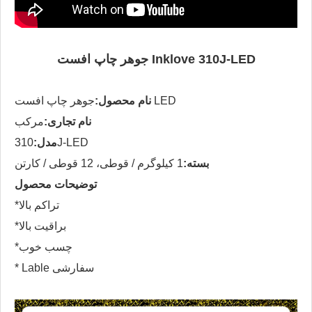
جوهر چاپ افست Inklove 310J-LED
جوهر چاپ افست LED
نام محصول:
نام تجاری:
مرکب
310J-LED
مدل:
بسته:
1 کیلوگرم / قوطی، 12 قوطی / کارتن
توضیحات محصول
*تراکم بالا
*براقیت بالا
*چسب خوب
* Lable سفارشی