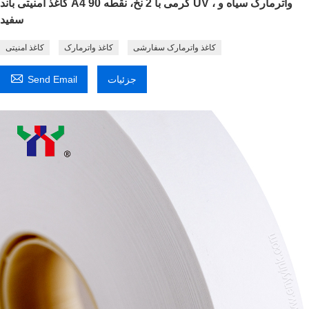
کاغذ امنیتی باند A4 90 گرمی با 2 نخ، نقطه UV ، واترمارک سیاه و
سفید
کاغذ واترمارک سفارشی
کاغذ واترمارک
کاغذ امنیتی

جزئیات
Send Email