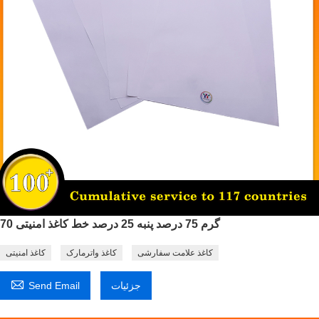
70 گرم 75 درصد پنبه 25 درصد خط کاغذ امنیتی
کاغذ علامت سفارشی
کاغذ واترمارک
کاغذ امنیتی

جزئیات
Send Email