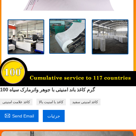
100 گرم کاغذ باند امنیتی با جوهر واترمارک سیاه
کاغذ امنیتی سفید
کاغذ با امنیت بالا
کاغذ علامت امنیتی

جزئیات
Send Email