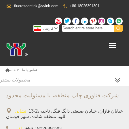

fluorescentink@yyink.com
+86-18026391301











فارسی
Toggl

تماس با ما
>
خانه
محصولات بیشتر
شرکت فناوری چاپ منطقه، با مسئولیت محدود

13-2، خیابان فاژان، خیابان صنعتی دانگ فنگ، ناحیه
نشانی :
للیو، منطقه شانده، شهر فوشان

+86-18026391301
تلفن :