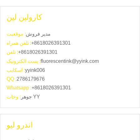
کارولین لین
مدیر فروش
موقعیت :
+8618026391301
تلفن همراه :
+8618026391301
تلفن :
fluorescentink@yyink.com
پست الکترونیک :
yyink006
اسکایپ :
QQ :
2786179676
Whatsapp :
+8618026391301
جوهر YY
وخات :
اندرو لیو