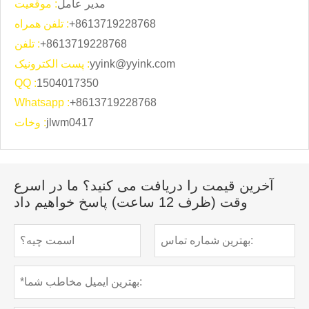
مدیر عامل
موقعیت :
+8613719228768
تلفن همراه :
+8613719228768
تلفن :
yyink@yyink.com
پست الکترونیک :
QQ :
1504017350
Whatsapp :
+8613719228768
jlwm0417
وخات :
آخرین قیمت را دریافت می کنید؟ ما در اسرع
وقت (ظرف 12 ساعت) پاسخ خواهیم داد