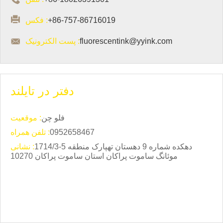

+86-757-86716019
فکس :

fluorescentink@yyink.com
پست الکترونیک :
دفتر در تایلند
فلو چن
موقعیت :
0952658467
تلفن همراه :
1714/3-5 دهکده شماره 9 دهستان تهپارک منطقه
نشانی :
موئانگ ساموت پراکان استان ساموت پراکان 10270