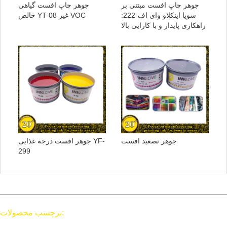
جوهر چاپ افست مبتنی بر
جوهر چاپ افست گیاهی
سویا اینکلاو وای اف-222:
خالص YT-08 غیر VOC
راهکاری پایدار و با کارایی بالا
جوهر تصعید افست
جوهر افست درجه غذایی YF-
299
برچسب محصولات: