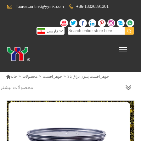

fluorescentink@yyink.com
+86-18026391301











فارسی
Toggl

جوهر افست پنتون براق بالا
>
جوهر افست
>
محصولات
>
خانه
محصولات بیشتر