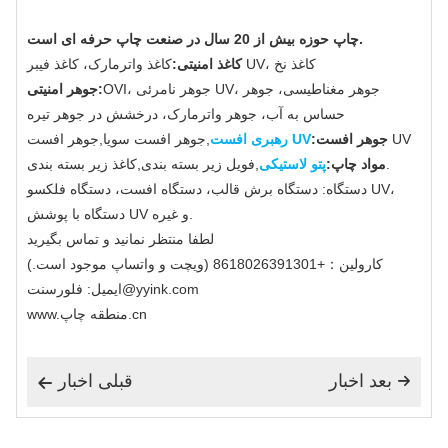
چاپ حوزه بیش از 20 سال در صنعت چاپ حرفه ای است.
کاغذ واترمارک، کاغذ فیبر UV، کاغذ نخ
کاغذ امنیتی:
OVI، جوهر نامرئی UV، جوهر مغناطیسی، جوهر
جوهر امنیتی:
حساس به آب، جوهر واترمارک، درخشش در جوهر تیره
,جوهر افست سویا,جوهر افست UV
جوهر افست:
رهبری افست UV
,فویل زیر بسته بندی,کاغذ زیر بسته بندی.
مواد چاپ:
پتو لاستیکی
دستگاه: دستگاه برش قالب، دستگاه افست، دستگاه فلکسو UV،
دستگاه با پوشش UV و غیره.
لطفا منتظر نمانید و تماس بگیرید
کارولین：+8618026391301 (ویچت و واتساپ موجود است.)
ایمیل: فلورسنت@yyink.com
www.منطقه چاپ.cn
بعد اخبار
قبلی اخبار

