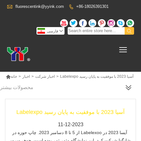

fluorescentink@yyink.com
+86-18026391301











فارسی
Toggl

Labelexpo آسیا 2023 با موفقیت به پایان رسید
>
اخبار شرکت
>
اخبار
>
خانه
محصولات بیشتر
Labelexpo آسیا 2023 با موفقیت به پایان رسید
11-12-2023
از 5 تا 8 دسامبر 2023. چاپ حوزه در Labelexoo آیسا 2023 در
شانگها شرکت کرد. این نمایشگاه مثمر ثمر بوده است. جوهر سرس